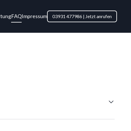
tung
FAQ
Impressum
03931 477986 | Jetzt anrufen
en und Unternehmen an.