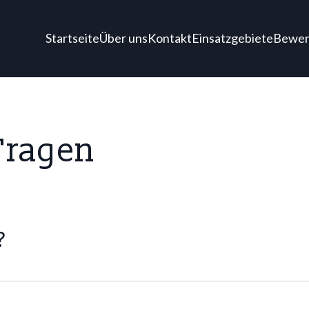
Startseite
Über uns
Kontakt
Einsatzgebiete
Bewer
Fragen
?
 Observationen und Sicherheitsdienste für Privatperson