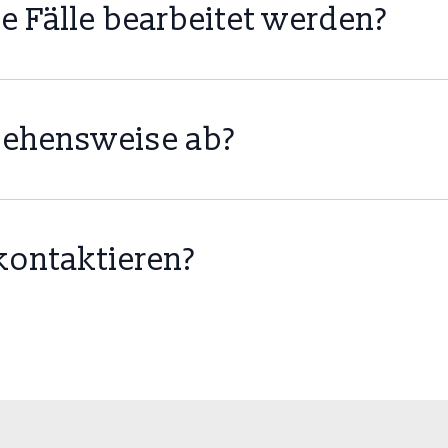
e Fälle bearbeitet werden?
ales Netzwerk und kann auch grenzüberschreitende Ermit
rgehensweise ab?
ittlungen und sorgen dafür, dass die Privatsphäre unserer
kontaktieren?
 unser Kontaktformular auf der Webseite erreichen, um ei