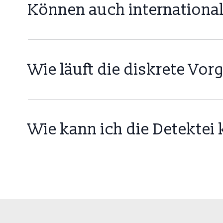
Können auch international
Ja, unsere Detektei verfügt über ein internation
Wie läuft die diskrete Vo
Wir garantieren absolute Diskretion bei allen Erm
Wie kann ich die Detektei 
Sie können uns telefonisch, per E-Mail oder über